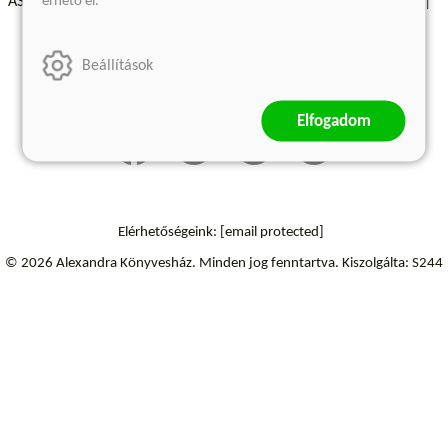
érhető el.
ÁSZF - Vásárlási feltételek
A kiadóról
Süti beállítások
Árkötött termékek
Kommentelési szabályzat
Beállítások
Szállítási információk
Elállás a szerződéstől
Elfogadom
Elérhetőségeink:
[email protected]
© 2026 Alexandra Könyvesház.
Minden jog fenntartva.
Kiszolgálta: S244