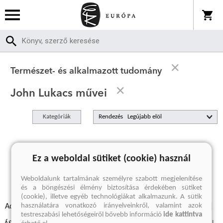
Természet- és alkalmazott tudomány
John Lukacs művei
Kategóriák
Rendezés
A keresett kifejezésre nincs találat
Ez a weboldal sütiket (cookie) használ
Weboldalunk tartalmának személyre szabott megjelenítése
és a böngészési élmény biztosítása érdekében sütiket
(cookie), illetve egyéb technológiákat alkalmazunk. A sütik
használatára vonatkozó irányelveinkről, valamint azok
Adatvédelmi szabályzatok
Elállási felmondási nyilatkozat
testreszabási lehetőségeiről bővebb információ
ide kattintva