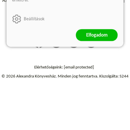
érhető el.
ÁSZF - Vásárlási feltételek
A kiadóról
Süti beállítások
Árkötött termékek
Kommentelési szabályzat
Beállítások
Szállítási információk
Elállás a szerződéstől
Elfogadom
Elérhetőségeink:
[email protected]
© 2026 Alexandra Könyvesház.
Minden jog fenntartva.
Kiszolgálta: S244