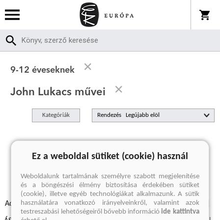
9-12 éveseknek
John Lukacs művei
Kategóriák
Rendezés
A keresett kifejezésre nincs találat
Ez a weboldal sütiket (cookie) használ
Weboldalunk tartalmának személyre szabott megjelenítése
és a böngészési élmény biztosítása érdekében sütiket
(cookie), illetve egyéb technológiákat alkalmazunk. A sütik
használatára vonatkozó irányelveinkről, valamint azok
Adatvédelmi szabályzatok
Elállási felmondási nyilatkozat
testreszabási lehetőségeiről bővebb információ
ide kattintva