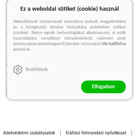
Ez a weboldal sütiket (cookie) használ
Weboldalunk tartalmának személyre szabott megjelenítése
és a böngészési élmény biztosítása érdekében sütiket
A BOLDOGSÁG: FELADAT
(cookie), illetve egyéb technológiákat alkalmazunk. A sütik
használatára vonatkozó irányelveinkről, valamint azok
John Lukacs füveskönyve
testreszabási lehetőségeiről bővebb információ
ide kattintva
John Lukacs
érhető el.
2 249 Ft
Korábbi ár:
1 499 Ft
Beállítások
Eredeti ár:
2 999 Ft
Elfogadom
kosárba
Adatvédelmi szabályzatok
Elállási felmondási nyilatkozat