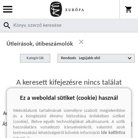
Útleírások, útibeszámolók
Kategóriák
Rendezés
A keresett kifejezésre nincs találat
Ez a weboldal sütiket (cookie) használ
Weboldalunk tartalmának személyre szabott megjelenítése
Adatvédelmi szabályzatok
Elállási felmondási nyilatkozat
és a böngészési élmény biztosítása érdekében sütiket
(cookie), illetve egyéb technológiákat alkalmazunk. A sütik
ÁSZF - Vásárlási feltételek
A kiadóról
Süti beállítások
használatára vonatkozó irányelveinkről, valamint azok
testreszabási lehetőségeiről bővebb információ
ide kattintva
Árkötött termékek
Kommentelési szabályzat