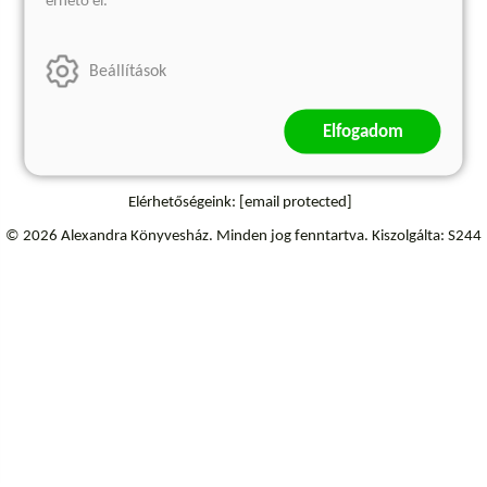
érhető el.
Szállítási információk
Elállás a szerződéstől
Beállítások
Elfogadom
Elérhetőségeink:
[email protected]
© 2026 Alexandra Könyvesház.
Minden jog fenntartva.
Kiszolgálta: S244