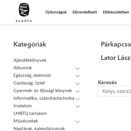
Újdonságok
Előrendelhető
Előkészületben
Kategóriák
Párkapcso
Lator Lás
Ajándékkönyvek
Albumok
Egészség, életmód
Keresés
Gazdaság, üzlet
Gyermek- és ifjúsági könyvek
Informatika, számítástechnika
Irodalom
LMBTQ tartalom
Művészetek
Naptárak, kalendáriumok