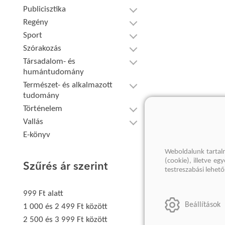
Publicisztika
Regény
Sport
Szórakozás
Társadalom- és
humántudomány
Természet- és alkalmazott
tudomány
Történelem
Vallás
E-könyv
Weboldalunk tartal
(cookie), illetve e
Szűrés ár szerint
testreszabási lehet
999 Ft alatt
Beállítások
1 000 és 2 499 Ft között
2 500 és 3 999 Ft között