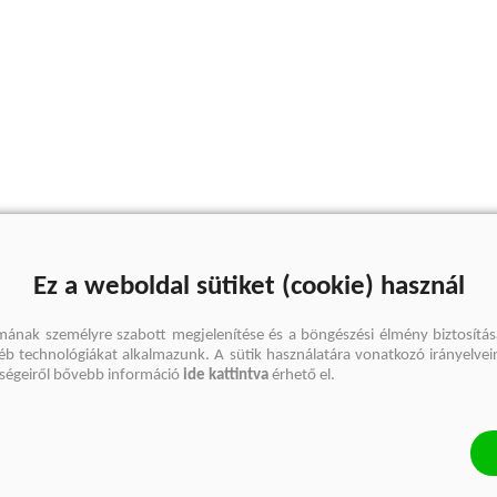
Ez a weboldal sütiket (cookie) használ
mának személyre szabott megjelenítése és a böngészési élmény biztosítás
gyéb technológiákat alkalmazunk. A sütik használatára vonatkozó irányelvei
őségeiről bővebb információ
ide kattintva
érhető el.