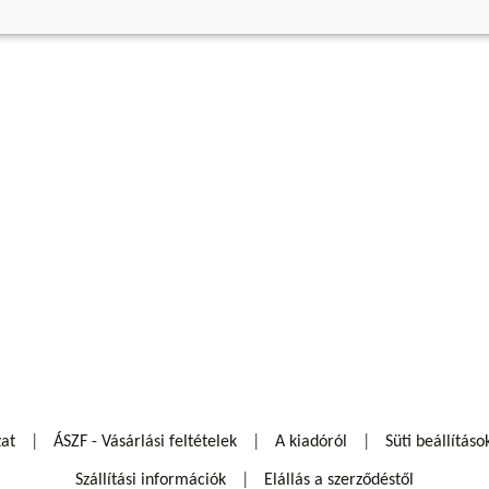
zat
ÁSZF - Vásárlási feltételek
A kiadóról
Süti beállításo
Szállítási információk
Elállás a szerződéstől