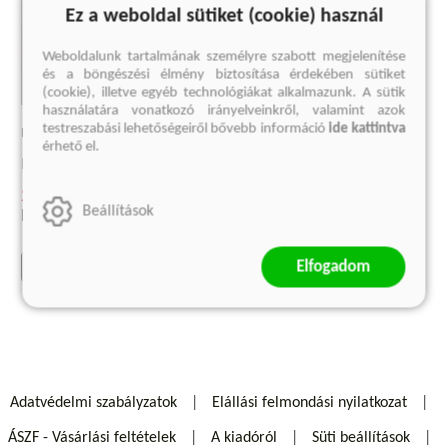
Ez a weboldal sütiket (cookie) használ
Weboldalunk tartalmának személyre szabott megjelenítése
és a böngészési élmény biztosítása érdekében sütiket
(cookie), illetve egyéb technológiákat alkalmazunk. A sütik
használatára vonatkozó irányelveinkről, valamint azok
testreszabási lehetőségeiről bővebb információ
ide kattintva
EUGENIO MONTALE VERSEI
érhető el.
Eugenio Montale
2 993 Ft
Beállítások
Eredeti ár:
3 990 Ft
Elfogadom
kosárba
Adatvédelmi szabályzatok
Elállási felmondási nyilatkozat
ÁSZF - Vásárlási feltételek
A kiadóról
Süti beállítások