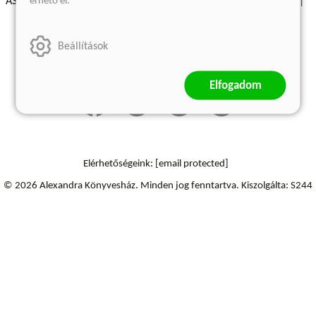
érhető el.
ÁSZF - Vásárlási feltételek
A kiadóról
Süti beállítások
Árkötött termékek
Kommentelési szabályzat
Beállítások
Szállítási információk
Elállás a szerződéstől
Elfogadom
Elérhetőségeink:
[email protected]
© 2026 Alexandra Könyvesház.
Minden jog fenntartva.
Kiszolgálta: S244