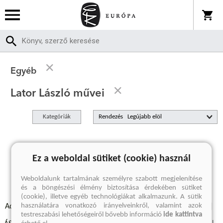
Egyéb
Lator László művei
Kategóriák
Rendezés
A keresett kifejezésre nincs találat
Ez a weboldal sütiket (cookie) használ
Weboldalunk tartalmának személyre szabott megjelenítése
és a böngészési élmény biztosítása érdekében sütiket
(cookie), illetve egyéb technológiákat alkalmazunk. A sütik
használatára vonatkozó irányelveinkről, valamint azok
Adatvédelmi szabályzatok
Elállási felmondási nyilatkozat
testreszabási lehetőségeiről bővebb információ
ide kattintva