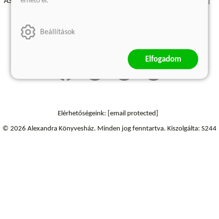
érhető el.
ÁSZF - Vásárlási feltételek
A kiadóról
Süti beállítások
Árkötött termékek
Kommentelési szabályzat
Beállítások
Szállítási információk
Elállás a szerződéstől
Elfogadom
Elérhetőségeink:
[email protected]
© 2026 Alexandra Könyvesház.
Minden jog fenntartva.
Kiszolgálta: S244