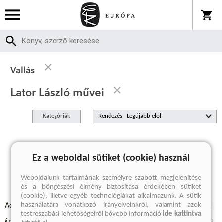
Vallás
Lator László művei
Kategóriák
Rendezés
A keresett kifejezésre nincs találat
Ez a weboldal sütiket (cookie) használ
Weboldalunk tartalmának személyre szabott megjelenítése
és a böngészési élmény biztosítása érdekében sütiket
(cookie), illetve egyéb technológiákat alkalmazunk. A sütik
használatára vonatkozó irányelveinkről, valamint azok
Adatvédelmi szabályzatok
Elállási felmondási nyilatkozat
testreszabási lehetőségeiről bővebb információ
ide kattintva