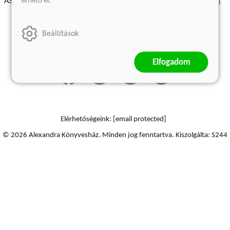
érhető el.
ÁSZF - Vásárlási feltételek
A kiadóról
Süti beállítások
Árkötött termékek
Kommentelési szabályzat
Beállítások
Szállítási információk
Elfogadom
Elérhetőségeink:
[email protected]
© 2026 Alexandra Könyvesház.
Minden jog fenntartva.
Kiszolgálta: S244