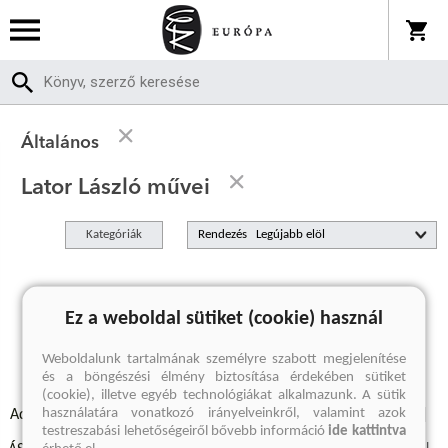
Általános
Lator László művei
Kategóriák
Rendezés
A keresett kifejezésre nincs találat
Ez a weboldal sütiket (cookie) használ
Weboldalunk tartalmának személyre szabott megjelenítése
és a böngészési élmény biztosítása érdekében sütiket
(cookie), illetve egyéb technológiákat alkalmazunk. A sütik
használatára vonatkozó irányelveinkről, valamint azok
Adatvédelmi szabályzatok
Elállási felmondási nyilatkozat
testreszabási lehetőségeiről bővebb információ
ide kattintva