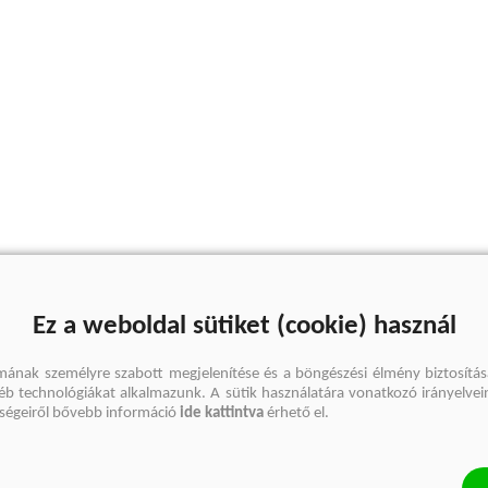
Ez a weboldal sütiket (cookie) használ
mának személyre szabott megjelenítése és a böngészési élmény biztosítás
gyéb technológiákat alkalmazunk. A sütik használatára vonatkozó irányelvei
őségeiről bővebb információ
ide kattintva
érhető el.