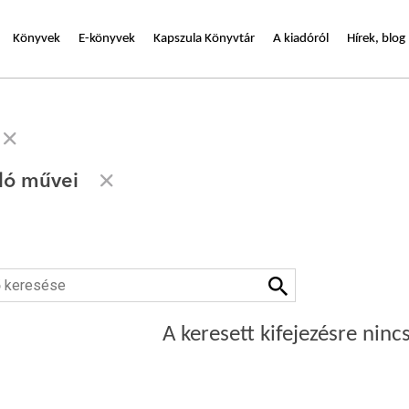
Könyvek
E-könyvek
Kapszula Könyvtár
A kiadóról
Hírek, blog
zló művei
A keresett kifejezésre nincs