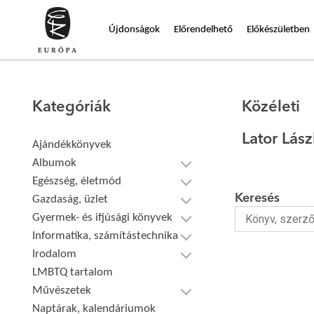
Újdonságok
Előrendelhető
Előkészületben
Kategóriák
Közéleti
Lator Lás
Ajándékkönyvek
Albumok
Egészség, életmód
Keresés
Gazdaság, üzlet
Gyermek- és ifjúsági könyvek
Informatika, számítástechnika
Irodalom
LMBTQ tartalom
Művészetek
Naptárak, kalendáriumok