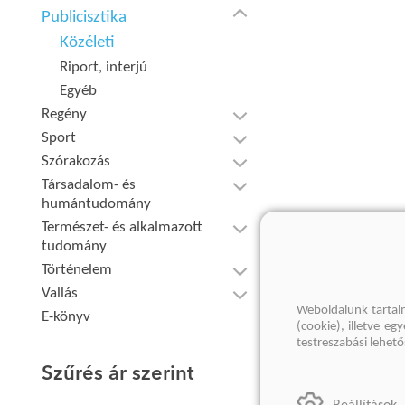
Publicisztika
Közéleti
Riport, interjú
Egyéb
Regény
Sport
Szórakozás
Társadalom- és
humántudomány
Természet- és alkalmazott
tudomány
Történelem
Vallás
Weboldalunk tartal
E-könyv
(cookie), illetve e
testreszabási lehet
Szűrés ár szerint