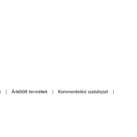
k
Árkötött termékek
Kommentelési szabályzat