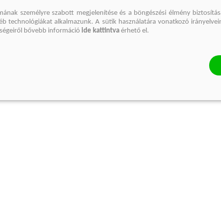
mának személyre szabott megjelenítése és a böngészési élmény biztosítás
gyéb technológiákat alkalmazunk. A sütik használatára vonatkozó irányelvei
őségeiről bővebb információ
ide kattintva
érhető el.