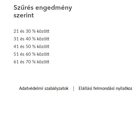
Szűrés engedmény
szerint
21 és 30 % között
31 és 40 % között
41 és 50 % között
51 és 60 % között
61 és 70 % között
Adatvédelmi szabályzatok
Elállási felmondási nyilatko