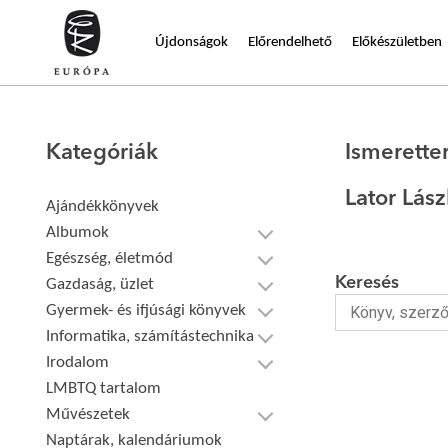
Újdonságok
Előrendelhető
Előkészületben
Kategóriák
Ismerette
Lator Lás
Ajándékkönyvek
Albumok
Egészség, életmód
Keresés
Gazdaság, üzlet
Gyermek- és ifjúsági könyvek
Informatika, számítástechnika
Irodalom
LMBTQ tartalom
Művészetek
Naptárak, kalendáriumok