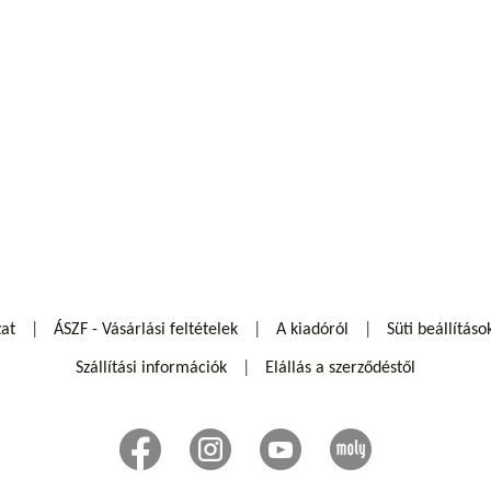
zat
ÁSZF - Vásárlási feltételek
A kiadóról
Süti beállításo
Szállítási információk
Elállás a szerződéstől