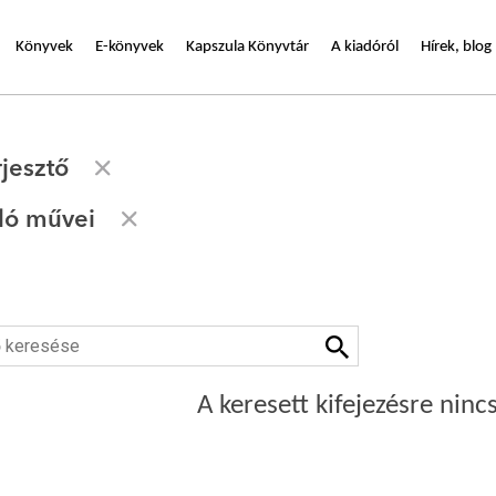
Könyvek
E-könyvek
Kapszula Könyvtár
A kiadóról
Hírek, blog
rjesztő
zló művei
A keresett kifejezésre nincs