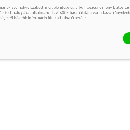
mának személyre szabott megjelenítése és a böngészési élmény biztosítás
gyéb technológiákat alkalmazunk. A sütik használatára vonatkozó irányelvei
őségeiről bővebb információ
ide kattintva
érhető el.