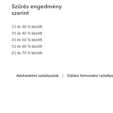
Szűrés engedmény
szerint
21 és 30 % között
31 és 40 % között
41 és 50 % között
51 és 60 % között
61 és 70 % között
Adatvédelmi szabályzatok
Elállási felmondási nyilatko