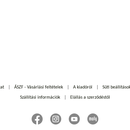
zat
ÁSZF - Vásárlási feltételek
A kiadóról
Süti beállításo
Szállítási információk
Elállás a szerződéstől