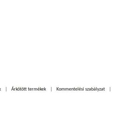
k
Árkötött termékek
Kommentelési szabályzat