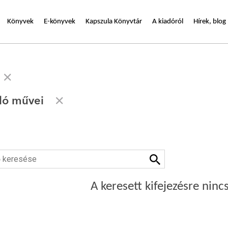
Könyvek
E-könyvek
Kapszula Könyvtár
A kiadóról
Hírek, blog
zló művei
A keresett kifejezésre nincs