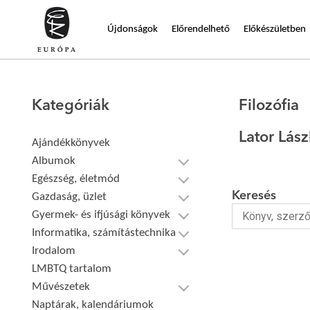
Újdonságok
Előrendelhető
Előkészületben
Kategóriák
Filozófia
Lator Lás
Ajándékkönyvek
Albumok
Egészség, életmód
Keresés
Gazdaság, üzlet
Gyermek- és ifjúsági könyvek
Informatika, számítástechnika
Irodalom
LMBTQ tartalom
Művészetek
Naptárak, kalendáriumok