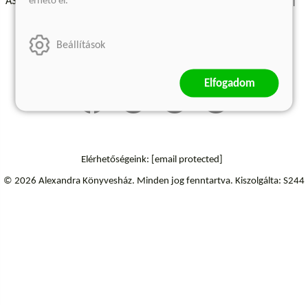
érhető el.
ÁSZF - Vásárlási feltételek
A kiadóról
Süti beállítások
Árkötött termékek
Kommentelési szabályzat
Beállítások
Szállítási információk
Elállás a szerződéstől
Elfogadom
Elérhetőségeink:
[email protected]
© 2026 Alexandra Könyvesház.
Minden jog fenntartva.
Kiszolgálta: S244