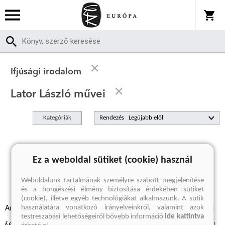
Ifjúsági irodalom
Lator László művei
Kategóriák
Rendezés
A keresett kifejezésre nincs találat
Ez a weboldal sütiket (cookie) használ
Weboldalunk tartalmának személyre szabott megjelenítése
és a böngészési élmény biztosítása érdekében sütiket
(cookie), illetve egyéb technológiákat alkalmazunk. A sütik
használatára vonatkozó irányelveinkről, valamint azok
Adatvédelmi szabályzatok
Elállási felmondási nyilatkozat
testreszabási lehetőségeiről bővebb információ
ide kattintva