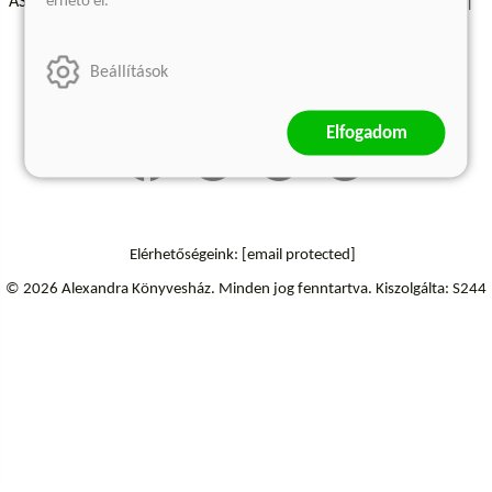
érhető el.
ÁSZF - Vásárlási feltételek
A kiadóról
Süti beállítások
Árkötött termékek
Kommentelési szabályzat
Beállítások
Szállítási információk
Elállás a szerződéstől
Elfogadom
Elérhetőségeink:
[email protected]
© 2026 Alexandra Könyvesház.
Minden jog fenntartva.
Kiszolgálta: S244