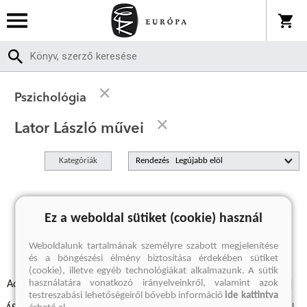
Pszichológia
Lator László művei
Kategóriák
Rendezés
A keresett kifejezésre nincs találat
Ez a weboldal sütiket (cookie) használ
Weboldalunk tartalmának személyre szabott megjelenítése
és a böngészési élmény biztosítása érdekében sütiket
(cookie), illetve egyéb technológiákat alkalmazunk. A sütik
használatára vonatkozó irányelveinkről, valamint azok
Adatvédelmi szabályzatok
Elállási felmondási nyilatkozat
testreszabási lehetőségeiről bővebb információ
ide kattintva