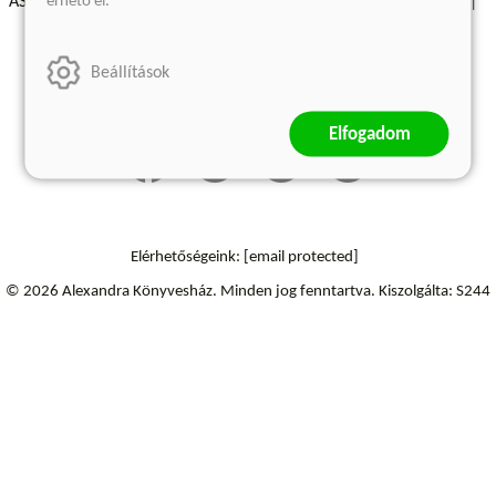
érhető el.
ÁSZF - Vásárlási feltételek
A kiadóról
Süti beállítások
Árkötött termékek
Kommentelési szabályzat
Beállítások
Szállítási információk
Elállás a szerződéstől
Elfogadom
Elérhetőségeink:
[email protected]
© 2026 Alexandra Könyvesház.
Minden jog fenntartva.
Kiszolgálta: S244