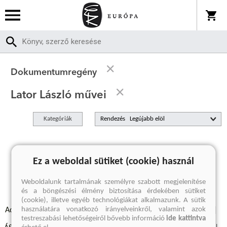
Dokumentumregény
Lator László művei
Kategóriák
Rendezés
A keresett kifejezésre nincs találat
Ez a weboldal sütiket (cookie) használ
Weboldalunk tartalmának személyre szabott megjelenítése
és a böngészési élmény biztosítása érdekében sütiket
(cookie), illetve egyéb technológiákat alkalmazunk. A sütik
használatára vonatkozó irányelveinkről, valamint azok
Adatvédelmi szabályzatok
Elállási felmondási nyilatkozat
testreszabási lehetőségeiről bővebb információ
ide kattintva