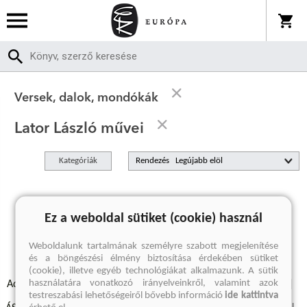
Versek, dalok, mondókák
Lator László művei
Kategóriák
Rendezés
A keresett kifejezésre nincs találat
Ez a weboldal sütiket (cookie) használ
Weboldalunk tartalmának személyre szabott megjelenítése
és a böngészési élmény biztosítása érdekében sütiket
(cookie), illetve egyéb technológiákat alkalmazunk. A sütik
használatára vonatkozó irányelveinkről, valamint azok
Adatvédelmi szabályzatok
Elállási felmondási nyilatkozat
testreszabási lehetőségeiről bővebb információ
ide kattintva