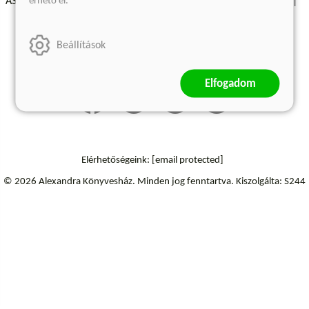
érhető el.
ÁSZF - Vásárlási feltételek
A kiadóról
Süti beállítások
Árkötött termékek
Kommentelési szabályzat
Beállítások
Szállítási információk
Elállás a szerződéstől
Elfogadom
Elérhetőségeink:
[email protected]
© 2026 Alexandra Könyvesház.
Minden jog fenntartva.
Kiszolgálta: S244