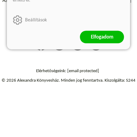
érhető el.
ÁSZF - Vásárlási feltételek
A kiadóról
Süti beállítások
Árkötött termékek
Kommentelési szabályzat
Beállítások
Szállítási információk
Elállás a szerződéstől
Elfogadom
Elérhetőségeink:
[email protected]
© 2026 Alexandra Könyvesház.
Minden jog fenntartva.
Kiszolgálta: S244