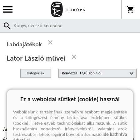
Labdajátékok
Lator László művei
Kategóriák
Rendezés
A keresett kifejezésre nincs találat
Ez a weboldal sütiket (cookie) használ
Weboldalunk tartalmának személyre szabott megjelenítése
és a böngészési élmény biztosítása érdekében sütiket
(cookie), illetve egyéb technológiákat alkalmazunk. A sütik
használatára vonatkozó irányelveinkről, valamint azok
Adatvédelmi szabályzatok
Elállási felmondási nyilatkozat
testreszabási lehetőségeiről bővebb információ
ide kattintva