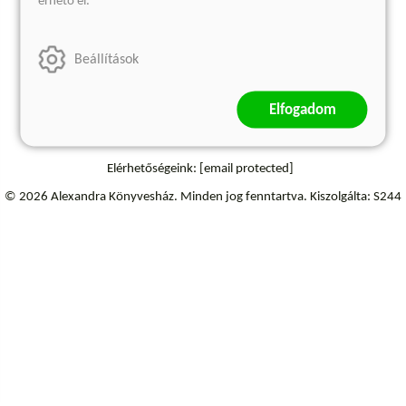
érhető el.
Szállítási információk
Elállás a szerződéstől
Beállítások
Elfogadom
Elérhetőségeink:
[email protected]
© 2026 Alexandra Könyvesház.
Minden jog fenntartva.
Kiszolgálta: S244