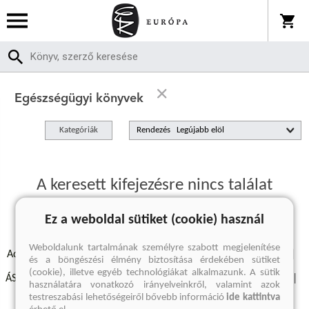
Egészségügyi könyvek
Kategóriák
Rendezés
A keresett kifejezésre nincs találat
Ez a weboldal sütiket (cookie) használ
Weboldalunk tartalmának személyre szabott megjelenítése
Adatvédelmi szabályzatok
Elállási felmondási nyilatkozat
és a böngészési élmény biztosítása érdekében sütiket
(cookie), illetve egyéb technológiákat alkalmazunk. A sütik
ÁSZF - Vásárlási feltételek
A kiadóról
Süti beállítások
használatára vonatkozó irányelveinkről, valamint azok
testreszabási lehetőségeiről bővebb információ
ide kattintva
Árkötött termékek
Kommentelési szabályzat