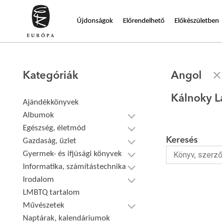
Újdonságok
Előrendelhető
Előkészületben
Kategóriák
Angol
Kálnoky L
Ajándékkönyvek
Albumok
Egészség, életmód
Keresés
Gazdaság, üzlet
Gyermek- és ifjúsági könyvek
Informatika, számítástechnika
Irodalom
LMBTQ tartalom
Művészetek
Naptárak, kalendáriumok