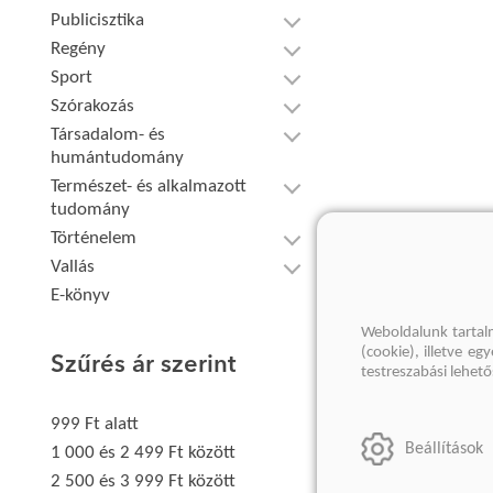
Publicisztika
Regény
Sport
Szórakozás
Társadalom- és
humántudomány
Természet- és alkalmazott
tudomány
Történelem
Vallás
E-könyv
Weboldalunk tartal
(cookie), illetve e
Szűrés ár szerint
testreszabási lehet
999 Ft alatt
Beállítások
1 000 és 2 499 Ft között
2 500 és 3 999 Ft között