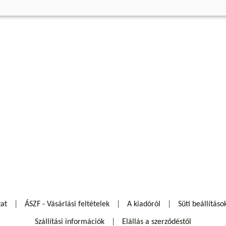
zat
ÁSZF - Vásárlási feltételek
A kiadóról
Süti beállításo
Szállítási információk
Elállás a szerződéstől