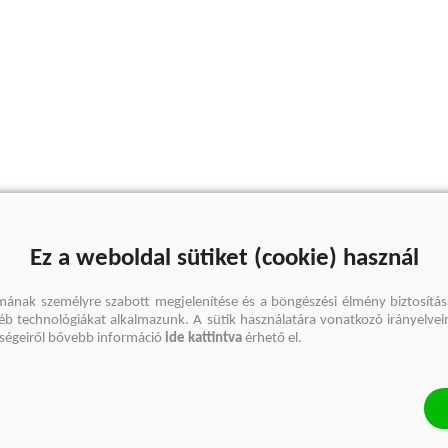
Ez a weboldal sütiket (cookie) használ
mának személyre szabott megjelenítése és a böngészési élmény biztosítás
gyéb technológiákat alkalmazunk. A sütik használatára vonatkozó irányelvei
őségeiről bővebb információ
ide kattintva
érhető el.