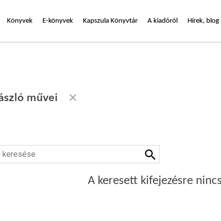
Könyvek
E-könyvek
Kapszula Könyvtár
A kiadóról
Hírek, blog
ászló művei
A keresett kifejezésre nincs