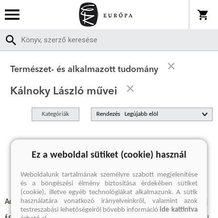
Természet- és alkalmazott tudomány
Kálnoky László művei
Kategóriák
Rendezés
A keresett kifejezésre nincs találat
Ez a weboldal sütiket (cookie) használ
Weboldalunk tartalmának személyre szabott megjelenítése
és a böngészési élmény biztosítása érdekében sütiket
(cookie), illetve egyéb technológiákat alkalmazunk. A sütik
használatára vonatkozó irányelveinkről, valamint azok
Adatvédelmi szabályzatok
Elállási felmondási nyilatkozat
testreszabási lehetőségeiről bővebb információ
ide kattintva