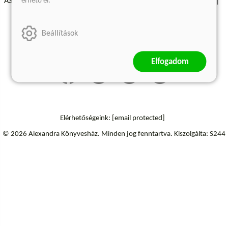
érhető el.
ÁSZF - Vásárlási feltételek
A kiadóról
Süti beállítások
Árkötött termékek
Kommentelési szabályzat
Beállítások
Szállítási információk
Elállás a szerződéstől
Elfogadom
Elérhetőségeink:
[email protected]
© 2026 Alexandra Könyvesház.
Minden jog fenntartva.
Kiszolgálta: S244