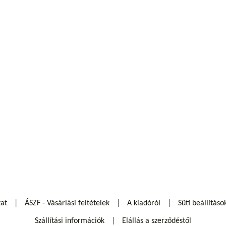
zat
ÁSZF - Vásárlási feltételek
A kiadóról
Süti beállításo
Szállítási információk
Elállás a szerződéstől