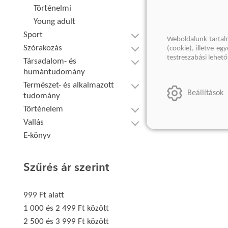
Történelmi
Young adult
Sport
Weboldalunk tartal
Szórakozás
(cookie), illetve e
testreszabási lehet
Társadalom- és
humántudomány
Természet- és alkalmazott
Beállítások
tudomány
Történelem
Vallás
E-könyv
Szűrés ár szerint
999 Ft alatt
1 000 és 2 499 Ft között
2 500 és 3 999 Ft között