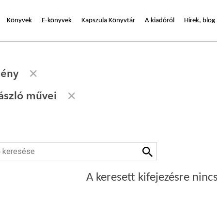
Könyvek
E-könyvek
Kapszula Könyvtár
A kiadóról
Hírek, blog
gény
ászló művei
A keresett kifejezésre nincs