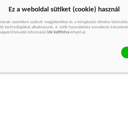
Ez a weboldal sütiket (cookie) használ
mának személyre szabott megjelenítése és a böngészési élmény biztosítás
gyéb technológiákat alkalmazunk. A sütik használatára vonatkozó irányelvei
őségeiről bővebb információ
ide kattintva
érhető el.