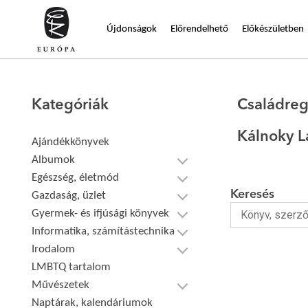
Újdonságok
Előrendelhető
Előkészületben
Kategóriák
Családre
Kálnoky L
Ajándékkönyvek
Albumok
Egészség, életmód
Keresés
Gazdaság, üzlet
Gyermek- és ifjúsági könyvek
Informatika, számítástechnika
Irodalom
LMBTQ tartalom
Művészetek
Naptárak, kalendáriumok