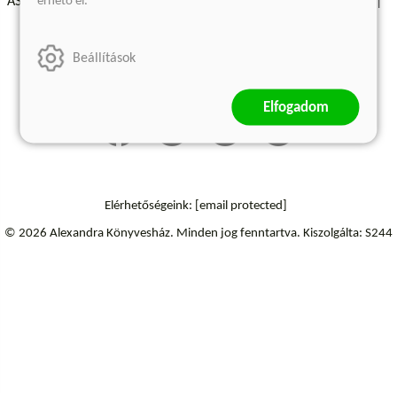
érhető el.
ÁSZF - Vásárlási feltételek
A kiadóról
Süti beállítások
Árkötött termékek
Kommentelési szabályzat
Beállítások
Szállítási információk
Elállás a szerződéstől
Elfogadom
Elérhetőségeink:
[email protected]
© 2026 Alexandra Könyvesház.
Minden jog fenntartva.
Kiszolgálta: S244