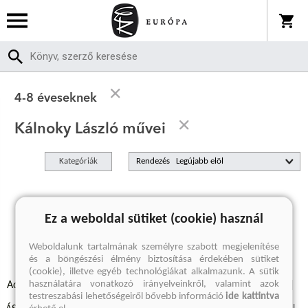
4-8 éveseknek
Kálnoky László művei
Kategóriák
Rendezés
A keresett kifejezésre nincs találat
Ez a weboldal sütiket (cookie) használ
Weboldalunk tartalmának személyre szabott megjelenítése
és a böngészési élmény biztosítása érdekében sütiket
(cookie), illetve egyéb technológiákat alkalmazunk. A sütik
használatára vonatkozó irányelveinkről, valamint azok
Adatvédelmi szabályzatok
Elállási felmondási nyilatkozat
testreszabási lehetőségeiről bővebb információ
ide kattintva