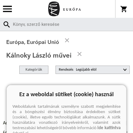
Európa, Európai Unió
Kálnoky László művei
Kategóriák
Rendezés
A keresett kifejezésre nincs találat
Ez a weboldal sütiket (cookie) használ
Weboldalunk tartalmának személyre szabott megjelenítése
és a böngészési élmény biztosítása érdekében sütiket
(cookie), illetve egyéb technológiákat alkalmazunk. A sütik
használatára vonatkozó irányelveinkről, valamint azok
Adatvédelmi szabályzatok
Elállási felmondási nyilatkozat
testreszabási lehetőségeiről bővebb információ
ide kattintva