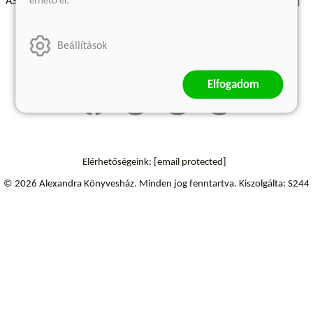
érhető el.
ÁSZF - Vásárlási feltételek
A kiadóról
Süti beállítások
Árkötött termékek
Kommentelési szabályzat
Beállítások
Szállítási információk
Elállás a szerződéstől
Elfogadom
Elérhetőségeink:
[email protected]
© 2026 Alexandra Könyvesház.
Minden jog fenntartva.
Kiszolgálta: S244