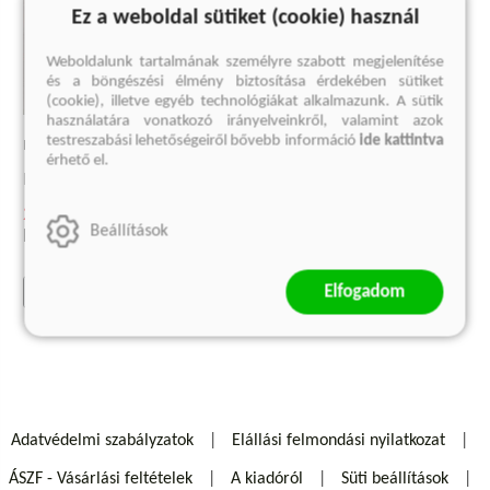
Ez a weboldal sütiket (cookie) használ
Weboldalunk tartalmának személyre szabott megjelenítése
és a böngészési élmény biztosítása érdekében sütiket
(cookie), illetve egyéb technológiákat alkalmazunk. A sütik
használatára vonatkozó irányelveinkről, valamint azok
testreszabási lehetőségeiről bővebb információ
ide kattintva
EUGENIO MONTALE VERSEI
érhető el.
Eugenio Montale
2 993 Ft
Beállítások
Eredeti ár:
3 990 Ft
Elfogadom
kosárba
Adatvédelmi szabályzatok
Elállási felmondási nyilatkozat
ÁSZF - Vásárlási feltételek
A kiadóról
Süti beállítások