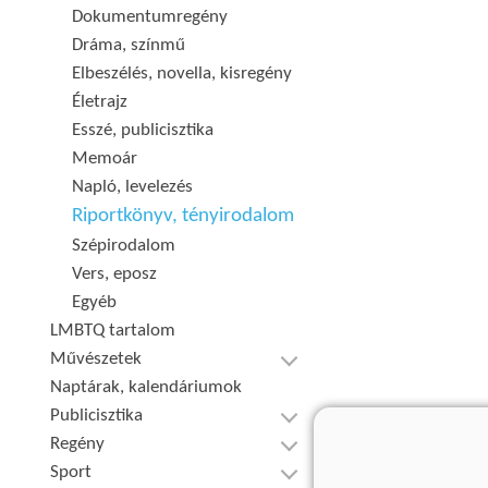
Dokumentumregény
Dráma, színmű
Elbeszélés, novella, kisregény
Életrajz
Esszé, publicisztika
Memoár
Napló, levelezés
Riportkönyv, tényirodalom
Szépirodalom
Vers, eposz
Egyéb
LMBTQ tartalom
Művészetek
Naptárak, kalendáriumok
Publicisztika
Regény
Sport