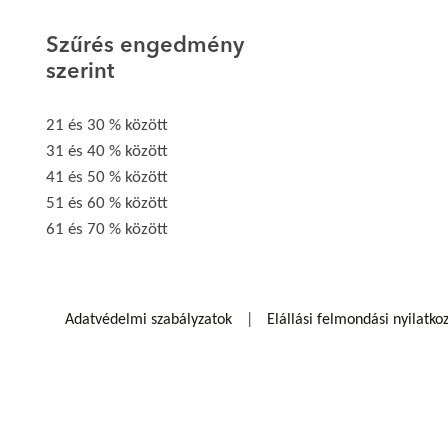
Szűrés engedmény
szerint
21 és 30 % között
31 és 40 % között
41 és 50 % között
51 és 60 % között
61 és 70 % között
Adatvédelmi szabályzatok
Elállási felmondási nyilatko