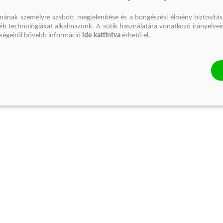
mának személyre szabott megjelenítése és a böngészési élmény biztosítás
gyéb technológiákat alkalmazunk. A sütik használatára vonatkozó irányelvei
őségeiről bővebb információ
ide kattintva
érhető el.