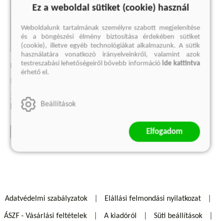
Ez a weboldal sütiket (cookie) használ
Weboldalunk tartalmának személyre szabott megjelenítése
és a böngészési élmény biztosítása érdekében sütiket
(cookie), illetve egyéb technológiákat alkalmazunk. A sütik
használatára vonatkozó irányelveinkről, valamint azok
testreszabási lehetőségeiről bővebb információ
ide kattintva
EUGENIO MONTALE VERSEI
érhető el.
Eugenio Montale
2 993 Ft
Beállítások
Eredeti ár:
3 990 Ft
Elfogadom
kosárba
Adatvédelmi szabályzatok
Elállási felmondási nyilatkozat
ÁSZF - Vásárlási feltételek
A kiadóról
Süti beállítások