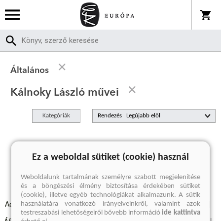
Általános
Kálnoky László művei
Kategóriák
Rendezés
A keresett kifejezésre nincs találat
Ez a weboldal sütiket (cookie) használ
Weboldalunk tartalmának személyre szabott megjelenítése
és a böngészési élmény biztosítása érdekében sütiket
(cookie), illetve egyéb technológiákat alkalmazunk. A sütik
használatára vonatkozó irányelveinkről, valamint azok
Adatvédelmi szabályzatok
Elállási felmondási nyilatkozat
testreszabási lehetőségeiről bővebb információ
ide kattintva