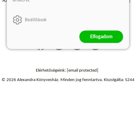
érhető el.
ÁSZF - Vásárlási feltételek
A kiadóról
Süti beállítások
Árkötött termékek
Kommentelési szabályzat
Beállítások
Szállítási információk
Elállás a szerződéstől
Elfogadom
Elérhetőségeink:
[email protected]
© 2026 Alexandra Könyvesház.
Minden jog fenntartva.
Kiszolgálta: S244