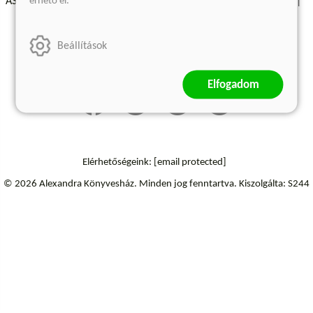
érhető el.
ÁSZF - Vásárlási feltételek
A kiadóról
Süti beállítások
Árkötött termékek
Kommentelési szabályzat
Beállítások
Szállítási információk
Elfogadom
Elérhetőségeink:
[email protected]
© 2026 Alexandra Könyvesház.
Minden jog fenntartva.
Kiszolgálta: S244