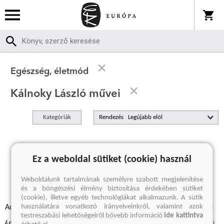
Egészség, életmód
Kálnoky László művei
Kategóriák
Rendezés
A keresett kifejezésre nincs találat
Ez a weboldal sütiket (cookie) használ
Weboldalunk tartalmának személyre szabott megjelenítése
és a böngészési élmény biztosítása érdekében sütiket
(cookie), illetve egyéb technológiákat alkalmazunk. A sütik
használatára vonatkozó irányelveinkről, valamint azok
Adatvédelmi szabályzatok
Elállási felmondási nyilatkozat
testreszabási lehetőségeiről bővebb információ
ide kattintva