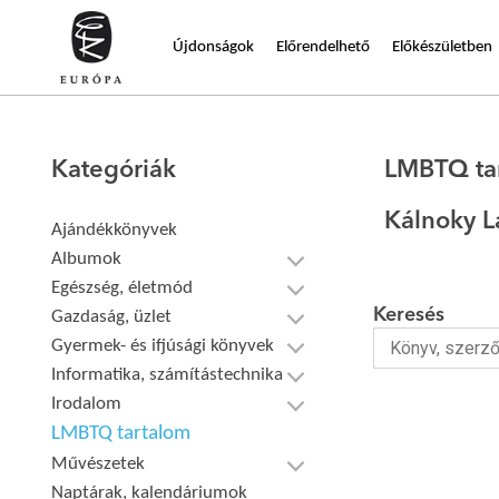
Újdonságok
Előrendelhető
Előkészületben
Kategóriák
LMBTQ ta
Kálnoky L
Ajándékkönyvek
Albumok
Egészség, életmód
Keresés
Gazdaság, üzlet
Gyermek- és ifjúsági könyvek
Informatika, számítástechnika
Irodalom
LMBTQ tartalom
Művészetek
Naptárak, kalendáriumok