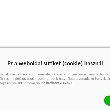
Ez a weboldal sütiket (cookie) használ
mának személyre szabott megjelenítése és a böngészési élmény biztosítás
gyéb technológiákat alkalmazunk. A sütik használatára vonatkozó irányelvei
őségeiről bővebb információ
ide kattintva
érhető el.