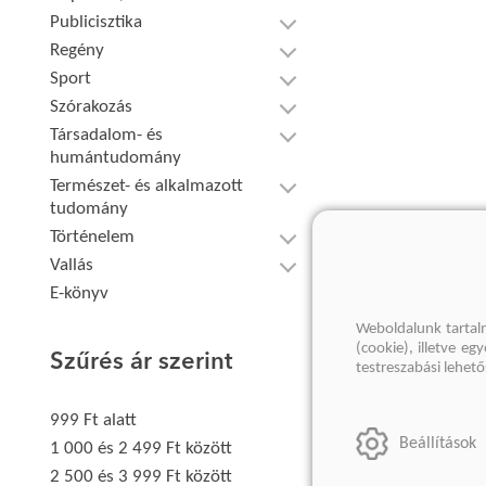
Publicisztika
Regény
Sport
Szórakozás
Társadalom- és
humántudomány
Természet- és alkalmazott
tudomány
Történelem
Vallás
E-könyv
Weboldalunk tartal
(cookie), illetve e
Szűrés ár szerint
testreszabási lehet
999 Ft alatt
Beállítások
1 000 és 2 499 Ft között
2 500 és 3 999 Ft között