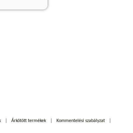
k
Árkötött termékek
Kommentelési szabályzat