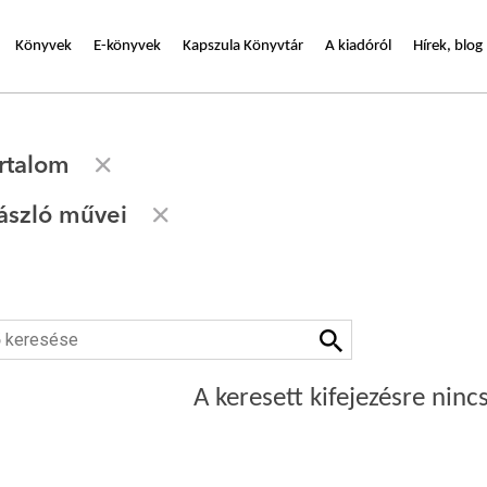
Könyvek
E-könyvek
Kapszula Könyvtár
A kiadóról
Hírek, blog
rtalom
ászló művei
A keresett kifejezésre nincs