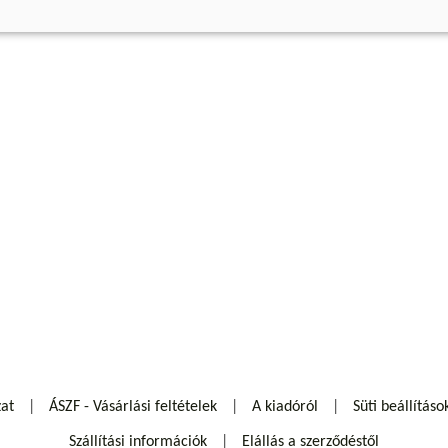
zat
ÁSZF - Vásárlási feltételek
A kiadóról
Süti beállításo
Szállítási információk
Elállás a szerződéstől