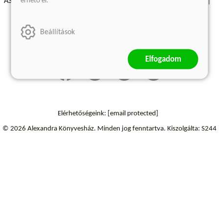
érhető el.
ÁSZF - Vásárlási feltételek
A kiadóról
Süti beállítások
Árkötött termékek
Kommentelési szabályzat
Beállítások
Szállítási információk
Elállás a szerződéstől
Elfogadom
Elérhetőségeink:
[email protected]
© 2026 Alexandra Könyvesház.
Minden jog fenntartva.
Kiszolgálta: S244