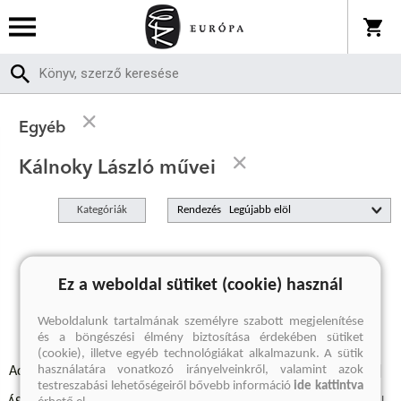
Egyéb
Kálnoky László művei
Kategóriák
Rendezés
A keresett kifejezésre nincs találat
Ez a weboldal sütiket (cookie) használ
Weboldalunk tartalmának személyre szabott megjelenítése
és a böngészési élmény biztosítása érdekében sütiket
(cookie), illetve egyéb technológiákat alkalmazunk. A sütik
használatára vonatkozó irányelveinkről, valamint azok
Adatvédelmi szabályzatok
Elállási felmondási nyilatkozat
testreszabási lehetőségeiről bővebb információ
ide kattintva