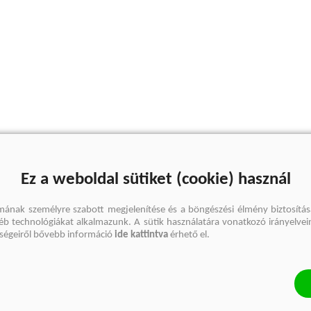
Ez a weboldal sütiket (cookie) használ
mának személyre szabott megjelenítése és a böngészési élmény biztosítás
gyéb technológiákat alkalmazunk. A sütik használatára vonatkozó irányelvei
őségeiről bővebb információ
ide kattintva
érhető el.