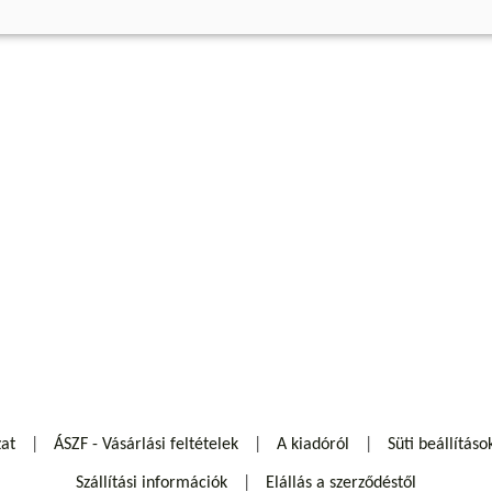
zat
ÁSZF - Vásárlási feltételek
A kiadóról
Süti beállításo
Szállítási információk
Elállás a szerződéstől