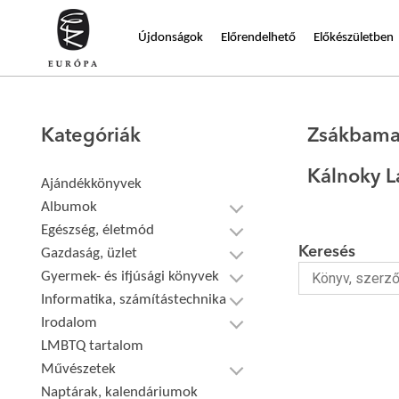
Újdonságok
Előrendelhető
Előkészületben
Kategóriák
Zsákbama
Kálnoky L
Ajándékkönyvek
Albumok
Egészség, életmód
Keresés
Gazdaság, üzlet
Gyermek- és ifjúsági könyvek
Informatika, számítástechnika
Irodalom
LMBTQ tartalom
Művészetek
Naptárak, kalendáriumok