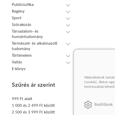
Publicisztika
Regény
Sport
Szórakozás
Társadalom- és
humántudomány
Természet- és alkalmazott
tudomány
Történelem
Vallás
E-könyv
Weboldalunk tartal
(cookie), illetve e
Szűrés ár szerint
testreszabási lehet
999 Ft alatt
Beállítások
1 000 és 2 499 Ft között
2 500 és 3 999 Ft között