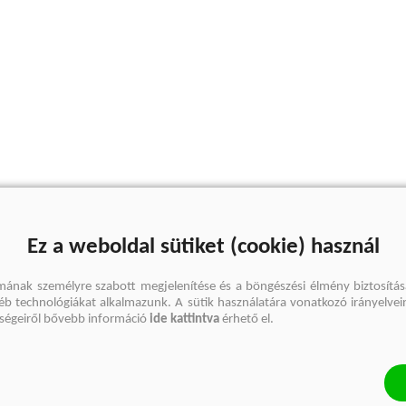
Ez a weboldal sütiket (cookie) használ
mának személyre szabott megjelenítése és a böngészési élmény biztosítás
gyéb technológiákat alkalmazunk. A sütik használatára vonatkozó irányelvei
őségeiről bővebb információ
ide kattintva
érhető el.