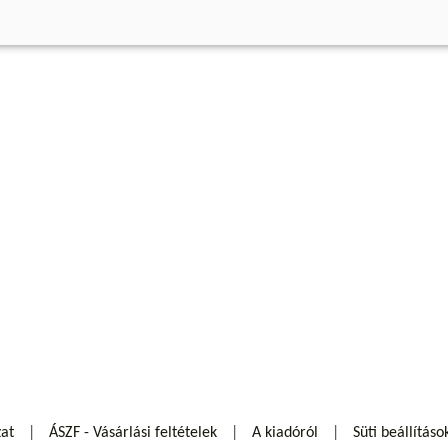
zat
ÁSZF - Vásárlási feltételek
A kiadóról
Süti beállításo