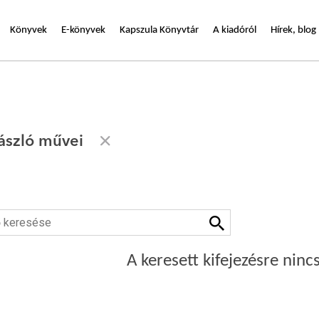
Könyvek
E-könyvek
Kapszula Könyvtár
A kiadóról
Hírek, blog
ászló művei
A keresett kifejezésre nincs