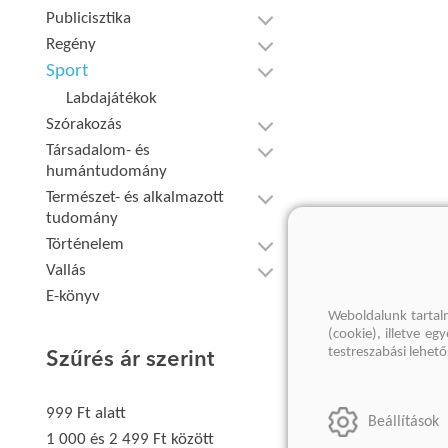
Publicisztika
Regény
Sport
Labdajátékok
Szórakozás
Társadalom- és
humántudomány
Természet- és alkalmazott
tudomány
Történelem
Vallás
E-könyv
Weboldalunk tartal
(cookie), illetve e
testreszabási lehet
Szűrés ár szerint
999 Ft alatt
Beállítások
1 000 és 2 499 Ft között