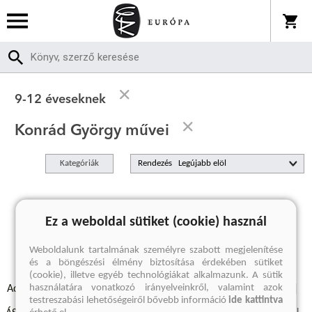
9-12 éveseknek
Konrád György művei
Kategóriák
Rendezés
A keresett kifejezésre nincs találat
Ez a weboldal sütiket (cookie) használ
Weboldalunk tartalmának személyre szabott megjelenítése
és a böngészési élmény biztosítása érdekében sütiket
(cookie), illetve egyéb technológiákat alkalmazunk. A sütik
használatára vonatkozó irányelveinkről, valamint azok
Adatvédelmi szabályzatok
Elállási felmondási nyilatkozat
testreszabási lehetőségeiről bővebb információ
ide kattintva