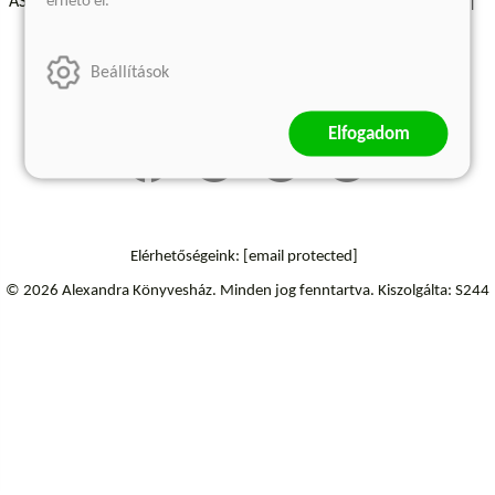
érhető el.
ÁSZF - Vásárlási feltételek
A kiadóról
Süti beállítások
Árkötött termékek
Kommentelési szabályzat
Beállítások
Szállítási információk
Elállás a szerződéstől
Elfogadom
Elérhetőségeink:
[email protected]
© 2026 Alexandra Könyvesház.
Minden jog fenntartva.
Kiszolgálta: S244