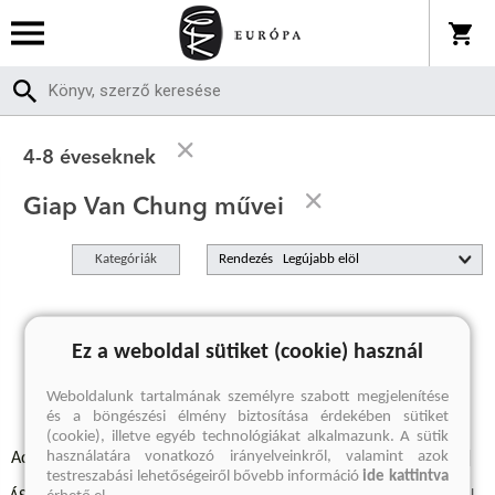
4-8 éveseknek
Giap Van Chung művei
Kategóriák
Rendezés
A keresett kifejezésre nincs találat
Ez a weboldal sütiket (cookie) használ
Weboldalunk tartalmának személyre szabott megjelenítése
és a böngészési élmény biztosítása érdekében sütiket
(cookie), illetve egyéb technológiákat alkalmazunk. A sütik
használatára vonatkozó irányelveinkről, valamint azok
Adatvédelmi szabályzatok
Elállási felmondási nyilatkozat
testreszabási lehetőségeiről bővebb információ
ide kattintva