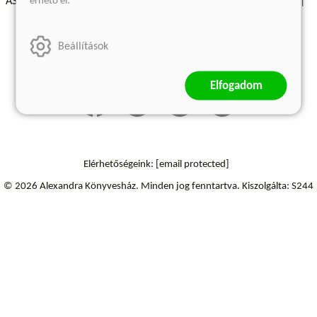
érhető el.
ÁSZF - Vásárlási feltételek
A kiadóról
Süti beállítások
Árkötött termékek
Kommentelési szabályzat
Beállítások
Szállítási információk
Elállás a szerződéstől
Elfogadom
Elérhetőségeink:
[email protected]
© 2026 Alexandra Könyvesház.
Minden jog fenntartva.
Kiszolgálta: S244