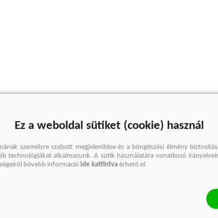
Ez a weboldal sütiket (cookie) használ
mának személyre szabott megjelenítése és a böngészési élmény biztosítás
gyéb technológiákat alkalmazunk. A sütik használatára vonatkozó irányelvei
őségeiről bővebb információ
ide kattintva
érhető el.