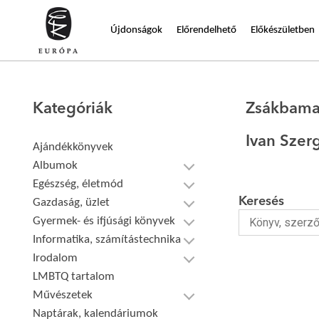
Újdonságok
Előrendelhető
Előkészületben
Kategóriák
Zsákbama
Ivan Szer
Ajándékkönyvek
Albumok
Egészség, életmód
Keresés
Gazdaság, üzlet
Gyermek- és ifjúsági könyvek
Informatika, számítástechnika
Irodalom
LMBTQ tartalom
Művészetek
Naptárak, kalendáriumok