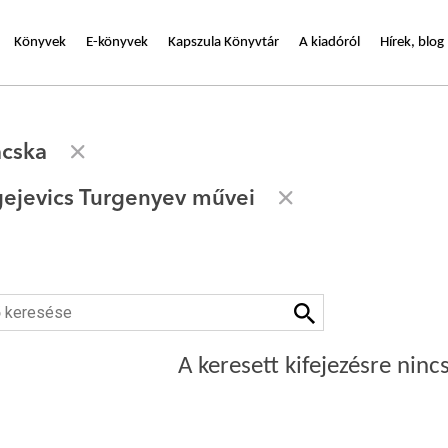
Könyvek
E-könyvek
Kapszula Könyvtár
A kiadóról
Hírek, blog
cska
gejevics Turgenyev művei
A keresett kifejezésre nincs