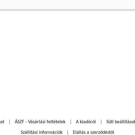
zat
ÁSZF - Vásárlási feltételek
A kiadóról
Süti beállításo
Szállítási információk
Elállás a szerződéstől