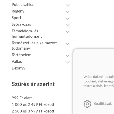
Publicisztika
Regény
Sport
Szórakozás
Társadalom- és
humántudomány
Természet- és alkalmazott
tudomány
Történelem
Vallás
E-könyv
Weboldalunk tartal
(cookie), illetve e
Szűrés ár szerint
testreszabási lehet
999 Ft alatt
Beállítások
1 000 és 2 499 Ft között
2 500 és 3 999 Ft között