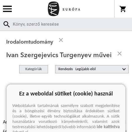
Irodalomtudomány
Ivan Szergejevics Turgenyev művei
Kategóriák
Rendezés
A keresett kifejezésre nincs találat
Ez a weboldal sütiket (cookie) használ
Weboldalunk tartalmának személyre szabott megjelenítése
és a böngészési élmény biztosítása érdekében sütiket
(cookie), illetve egyéb technológiákat alkalmazunk. A sütik
használatára vonatkozó irányelveinkről, valamint azok
Adatvédelmi szabályzatok
Elállási felmondási nyilatkozat
testreszabási lehetőségeiről bővebb információ
ide kattintva