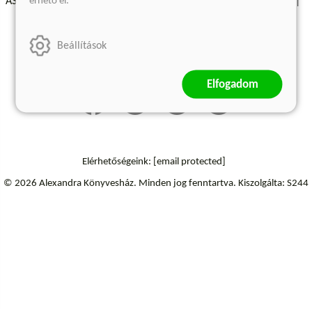
érhető el.
ÁSZF - Vásárlási feltételek
A kiadóról
Süti beállítások
Árkötött termékek
Kommentelési szabályzat
Beállítások
Szállítási információk
Elállás a szerződéstől
Elfogadom
Elérhetőségeink:
[email protected]
© 2026 Alexandra Könyvesház.
Minden jog fenntartva.
Kiszolgálta: S244