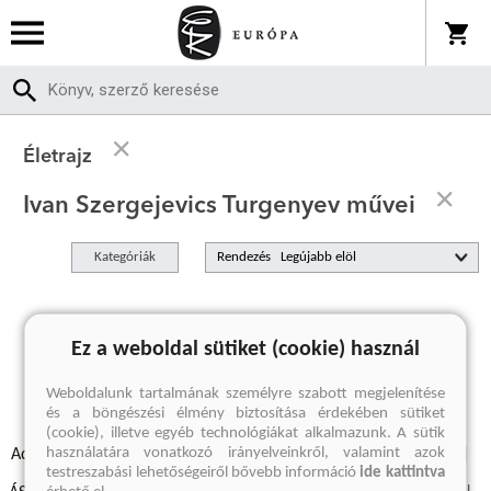
Életrajz
Ivan Szergejevics Turgenyev művei
Kategóriák
Rendezés
A keresett kifejezésre nincs találat
Ez a weboldal sütiket (cookie) használ
Weboldalunk tartalmának személyre szabott megjelenítése
és a böngészési élmény biztosítása érdekében sütiket
(cookie), illetve egyéb technológiákat alkalmazunk. A sütik
használatára vonatkozó irányelveinkről, valamint azok
Adatvédelmi szabályzatok
Elállási felmondási nyilatkozat
testreszabási lehetőségeiről bővebb információ
ide kattintva