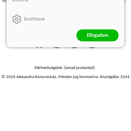
érhető el.
ÁSZF - Vásárlási feltételek
A kiadóról
Süti beállítások
Árkötött termékek
Kommentelési szabályzat
Beállítások
Szállítási információk
Elállás a szerződéstől
Elfogadom
Elérhetőségeink:
[email protected]
© 2026 Alexandra Könyvesház.
Minden jog fenntartva.
Kiszolgálta: S244