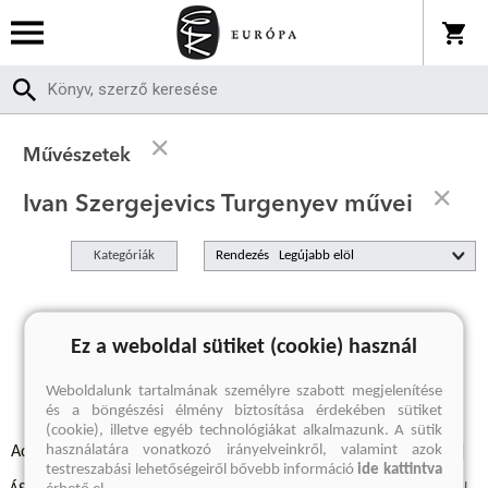
Művészetek
Ivan Szergejevics Turgenyev művei
Kategóriák
Rendezés
A keresett kifejezésre nincs találat
Ez a weboldal sütiket (cookie) használ
Weboldalunk tartalmának személyre szabott megjelenítése
és a böngészési élmény biztosítása érdekében sütiket
(cookie), illetve egyéb technológiákat alkalmazunk. A sütik
használatára vonatkozó irányelveinkről, valamint azok
Adatvédelmi szabályzatok
Elállási felmondási nyilatkozat
testreszabási lehetőségeiről bővebb információ
ide kattintva