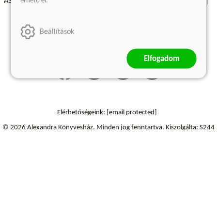
érhető el.
ÁSZF - Vásárlási feltételek
A kiadóról
Süti beállítások
Árkötött termékek
Kommentelési szabályzat
Beállítások
Szállítási információk
Elállás a szerződéstől
Elfogadom
Elérhetőségeink:
[email protected]
© 2026 Alexandra Könyvesház.
Minden jog fenntartva.
Kiszolgálta: S244