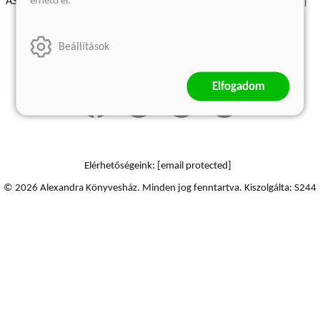
érhető el.
ÁSZF - Vásárlási feltételek
A kiadóról
Süti beállítások
Árkötött termékek
Kommentelési szabályzat
Beállítások
Szállítási információk
Elfogadom
Elérhetőségeink:
[email protected]
© 2026 Alexandra Könyvesház.
Minden jog fenntartva.
Kiszolgálta: S244