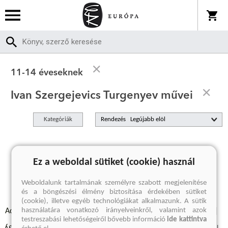
11-14 éveseknek
Ivan Szergejevics Turgenyev művei
Kategóriák
Rendezés
A keresett kifejezésre nincs találat
Ez a weboldal sütiket (cookie) használ
Weboldalunk tartalmának személyre szabott megjelenítése
és a böngészési élmény biztosítása érdekében sütiket
(cookie), illetve egyéb technológiákat alkalmazunk. A sütik
használatára vonatkozó irányelveinkről, valamint azok
Adatvédelmi szabályzatok
Elállási felmondási nyilatkozat
testreszabási lehetőségeiről bővebb információ
ide kattintva