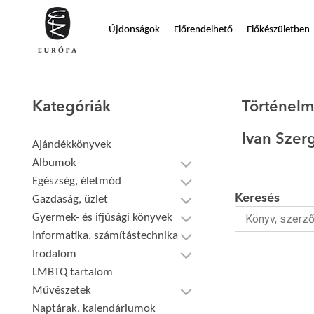
Újdonságok
Előrendelhető
Előkészületben
Kategóriák
Történelm
Ivan Szer
Ajándékkönyvek
Albumok
Egészség, életmód
Keresés
Gazdaság, üzlet
Gyermek- és ifjúsági könyvek
Informatika, számítástechnika
Irodalom
LMBTQ tartalom
Művészetek
Naptárak, kalendáriumok