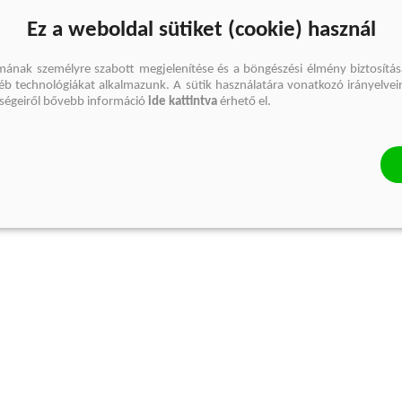
Ez a weboldal sütiket (cookie) használ
mának személyre szabott megjelenítése és a böngészési élmény biztosítás
gyéb technológiákat alkalmazunk. A sütik használatára vonatkozó irányelvei
őségeiről bővebb információ
ide kattintva
érhető el.