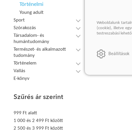
Történelmi
Young adult
Sport
Weboldalunk tartal
Szórakozás
(cookie), illetve e
testreszabási lehet
Társadalom- és
humántudomány
Természet- és alkalmazott
Beállítások
tudomány
Történelem
Vallás
E-könyv
Szűrés ár szerint
999 Ft alatt
1 000 és 2 499 Ft között
2 500 és 3 999 Ft között