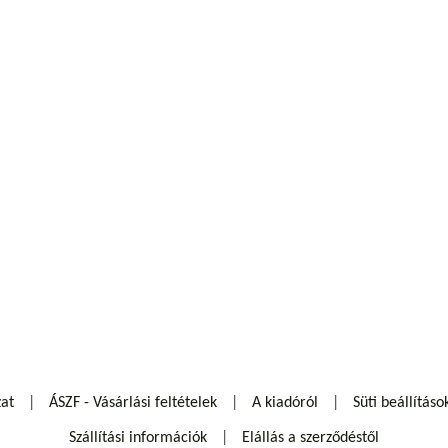
zat
ÁSZF - Vásárlási feltételek
A kiadóról
Süti beállításo
Szállítási információk
Elállás a szerződéstől