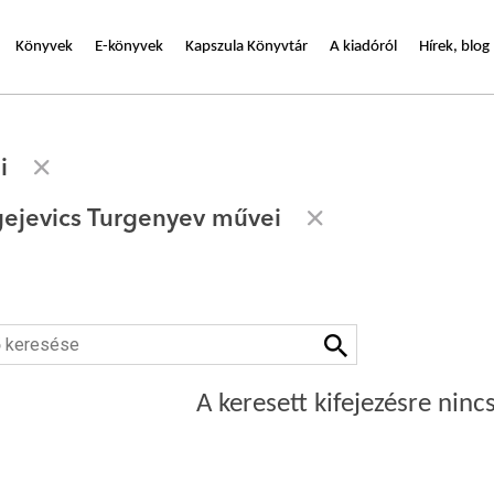
Könyvek
E-könyvek
Kapszula Könyvtár
A kiadóról
Hírek, blog
i
gejevics Turgenyev művei
A keresett kifejezésre nincs