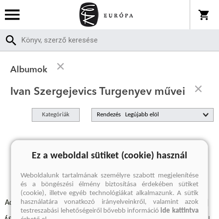
Albumok
Ivan Szergejevics Turgenyev művei
Kategóriák
Rendezés
A keresett kifejezésre nincs találat
Ez a weboldal sütiket (cookie) használ
Weboldalunk tartalmának személyre szabott megjelenítése
és a böngészési élmény biztosítása érdekében sütiket
(cookie), illetve egyéb technológiákat alkalmazunk. A sütik
használatára vonatkozó irányelveinkről, valamint azok
Adatvédelmi szabályzatok
Elállási felmondási nyilatkozat
testreszabási lehetőségeiről bővebb információ
ide kattintva