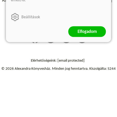
érhető el.
ÁSZF - Vásárlási feltételek
A kiadóról
Süti beállítások
Árkötött termékek
Kommentelési szabályzat
Beállítások
Szállítási információk
Elállás a szerződéstől
Elfogadom
Elérhetőségeink:
[email protected]
© 2026 Alexandra Könyvesház.
Minden jog fenntartva.
Kiszolgálta: S244