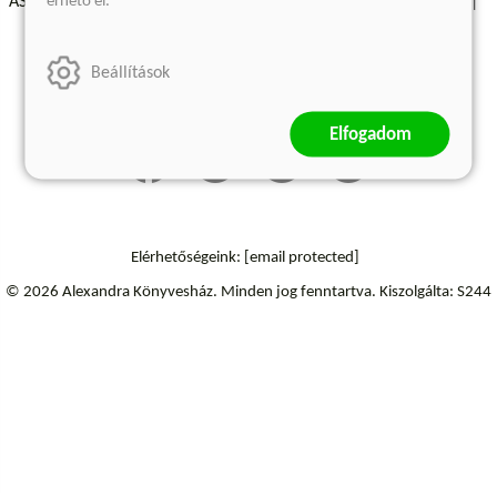
érhető el.
ÁSZF - Vásárlási feltételek
A kiadóról
Süti beállítások
Árkötött termékek
Kommentelési szabályzat
Beállítások
Szállítási információk
Elállás a szerződéstől
Elfogadom
Elérhetőségeink:
[email protected]
© 2026 Alexandra Könyvesház.
Minden jog fenntartva.
Kiszolgálta: S244