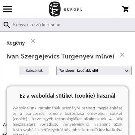
Regény
Ivan Szergejevics Turgenyev művei
Kategóriák
Rendezés
A keresett kifejezésre nincs találat
Ez a weboldal sütiket (cookie) használ
Weboldalunk tartalmának személyre szabott megjelenítése
és a böngészési élmény biztosítása érdekében sütiket
(cookie), illetve egyéb technológiákat alkalmazunk. A sütik
használatára vonatkozó irányelveinkről, valamint azok
Adatvédelmi szabályzatok
Elállási felmondási nyilatkozat
testreszabási lehetőségeiről bővebb információ
ide kattintva