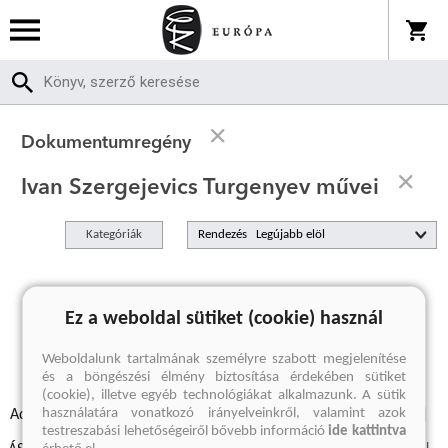
Dokumentumregény
Ivan Szergejevics Turgenyev művei
Kategóriák
Rendezés
A keresett kifejezésre nincs találat
Ez a weboldal sütiket (cookie) használ
Weboldalunk tartalmának személyre szabott megjelenítése
és a böngészési élmény biztosítása érdekében sütiket
(cookie), illetve egyéb technológiákat alkalmazunk. A sütik
használatára vonatkozó irányelveinkről, valamint azok
Adatvédelmi szabályzatok
Elállási felmondási nyilatkozat
testreszabási lehetőségeiről bővebb információ
ide kattintva