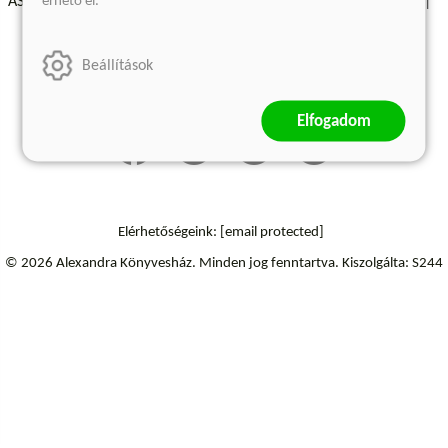
érhető el.
ÁSZF - Vásárlási feltételek
A kiadóról
Süti beállítások
Árkötött termékek
Kommentelési szabályzat
Beállítások
Szállítási információk
Elállás a szerződéstől
Elfogadom
Elérhetőségeink:
[email protected]
© 2026 Alexandra Könyvesház.
Minden jog fenntartva.
Kiszolgálta: S244