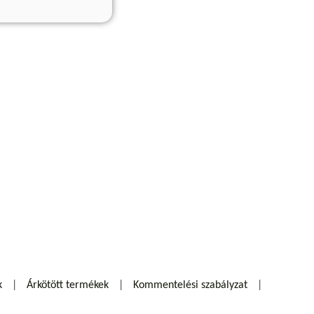
k
Árkötött termékek
Kommentelési szabályzat