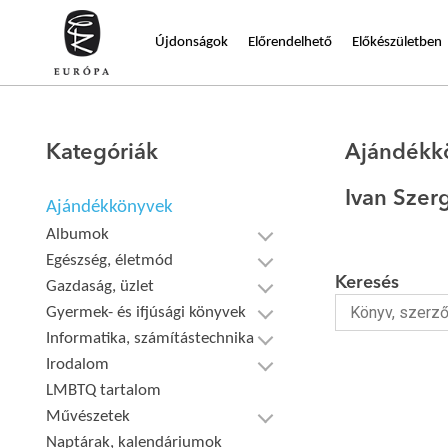
Újdonságok
Előrendelhető
Előkészületben
Kategóriák
Ajándékk
Ivan Szer
Ajándékkönyvek
Albumok
Egészség, életmód
Keresés
Gazdaság, üzlet
Gyermek- és ifjúsági könyvek
Informatika, számítástechnika
Irodalom
LMBTQ tartalom
Művészetek
Naptárak, kalendáriumok