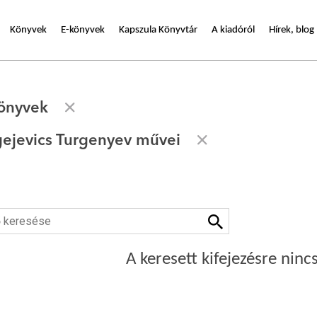
Könyvek
E-könyvek
Kapszula Könyvtár
A kiadóról
Hírek, blog
önyvek
gejevics Turgenyev művei
A keresett kifejezésre nincs