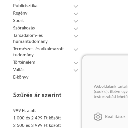
Publicisztika
Regény
Sport
Szórakozás
Társadalom- és
humántudomány
Természet- és alkalmazott
tudomány
Történelem
Vallás
E-könyv
Weboldalunk tartal
(cookie), illetve e
Szűrés ár szerint
testreszabási lehet
999 Ft alatt
Beállítások
1 000 és 2 499 Ft között
2 500 és 3 999 Ft között