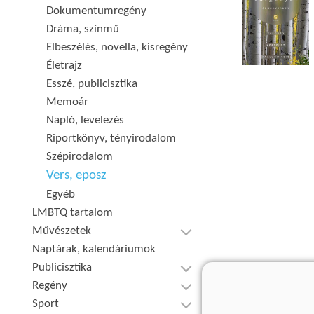
Dokumentumregény
Dráma, színmű
Elbeszélés, novella, kisregény
Életrajz
Esszé, publicisztika
Memoár
Napló, levelezés
Riportkönyv, tényirodalom
Szépirodalom
Vers, eposz
Egyéb
LMBTQ tartalom
Művészetek
Naptárak, kalendáriumok
Publicisztika
Regény
Sport