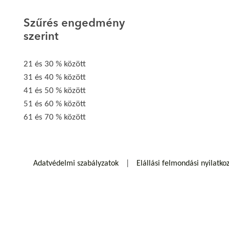
Szűrés engedmény
szerint
21 és 30 % között
31 és 40 % között
41 és 50 % között
51 és 60 % között
61 és 70 % között
Adatvédelmi szabályzatok
Elállási felmondási nyilatko