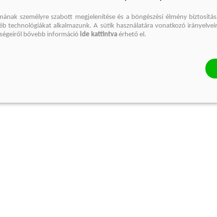
mának személyre szabott megjelenítése és a böngészési élmény biztosítás
gyéb technológiákat alkalmazunk. A sütik használatára vonatkozó irányelvei
őségeiről bővebb információ
ide kattintva
érhető el.