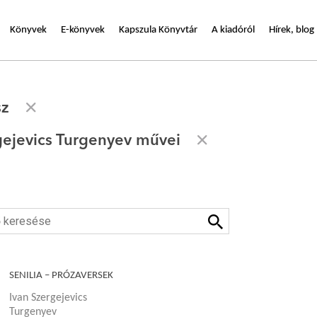
Könyvek
E-könyvek
Kapszula Könyvtár
A kiadóról
Hírek, blog
sz
gejevics Turgenyev művei
SENILIA – PRÓZAVERSEK
Ivan Szergejevics
Turgenyev