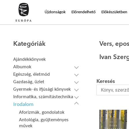
Újdonságok
Előrendelhető
Előkészületben
Kategóriák
Vers, epo
Ivan Szer
Ajándékkönyvek
Albumok
Egészség, életmód
Keresés
Gazdaság, üzlet
Gyermek- és ifjúsági könyvek
Informatika, számítástechnika
Irodalom
Aforizmák, gondolatok
Antológia, gyűjteményes
művek