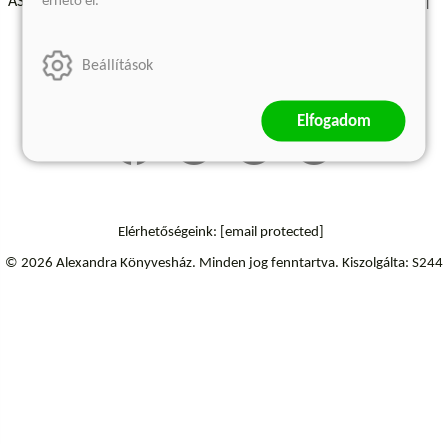
érhető el.
ÁSZF - Vásárlási feltételek
A kiadóról
Süti beállítások
Árkötött termékek
Kommentelési szabályzat
Beállítások
Szállítási információk
Elállás a szerződéstől
Elfogadom
Elérhetőségeink:
[email protected]
© 2026 Alexandra Könyvesház.
Minden jog fenntartva.
Kiszolgálta: S244