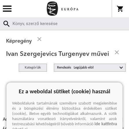
Képregény
Ivan Szergejevics Turgenyev művei
Kategóriák
Rendezés
A keresett kifejezésre nincs találat
Ez a weboldal sütiket (cookie) használ
Weboldalunk tartalmának személyre szabott megjelenítése
és a böngészési élmény biztosítása érdekében sütiket
(cookie), illetve egyéb technológiákat alkalmazunk. A sütik
használatára vonatkozó irányelveinkről, valamint azok
Adatvédelmi szabályzatok
Elállási felmondási nyilatkozat
testreszabási lehetőségeiről bővebb információ
ide kattintva