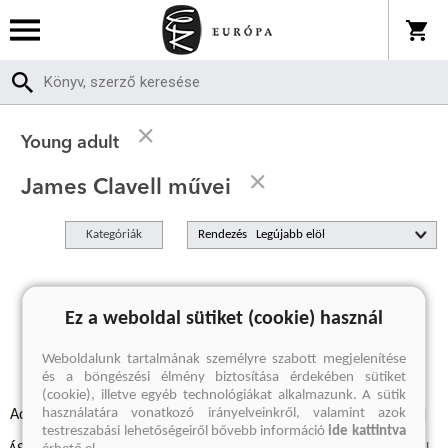
Young adult
James Clavell művei
Kategóriák
Rendezés
A keresett kifejezésre nincs találat
Ez a weboldal sütiket (cookie) használ
Weboldalunk tartalmának személyre szabott megjelenítése
és a böngészési élmény biztosítása érdekében sütiket
(cookie), illetve egyéb technológiákat alkalmazunk. A sütik
használatára vonatkozó irányelveinkről, valamint azok
Adatvédelmi szabályzatok
Elállási felmondási nyilatkozat
testreszabási lehetőségeiről bővebb információ
ide kattintva