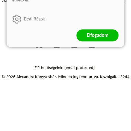
érhető el.
ÁSZF - Vásárlási feltételek
A kiadóról
Süti beállítások
Árkötött termékek
Kommentelési szabályzat
Beállítások
Szállítási információk
Elállás a szerződéstől
Elfogadom
Elérhetőségeink:
[email protected]
© 2026 Alexandra Könyvesház.
Minden jog fenntartva.
Kiszolgálta: S244