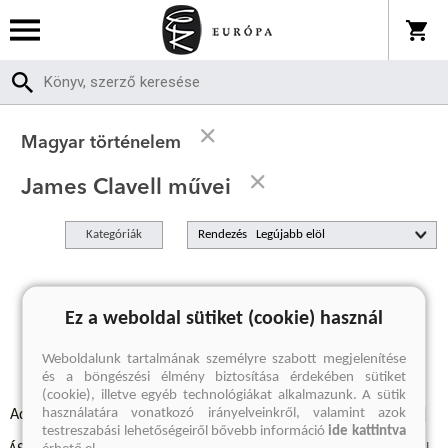
Magyar történelem
James Clavell művei
Kategóriák
Rendezés
A keresett kifejezésre nincs találat
Ez a weboldal sütiket (cookie) használ
Weboldalunk tartalmának személyre szabott megjelenítése
és a böngészési élmény biztosítása érdekében sütiket
(cookie), illetve egyéb technológiákat alkalmazunk. A sütik
használatára vonatkozó irányelveinkről, valamint azok
Adatvédelmi szabályzatok
Elállási felmondási nyilatkozat
testreszabási lehetőségeiről bővebb információ
ide kattintva