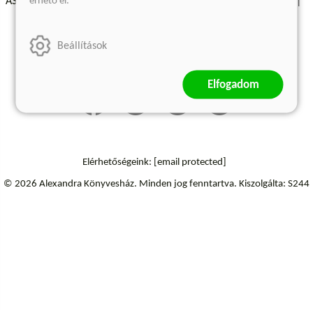
érhető el.
ÁSZF - Vásárlási feltételek
A kiadóról
Süti beállítások
Árkötött termékek
Kommentelési szabályzat
Beállítások
Szállítási információk
Elállás a szerződéstől
Elfogadom
Elérhetőségeink:
[email protected]
© 2026 Alexandra Könyvesház.
Minden jog fenntartva.
Kiszolgálta: S244