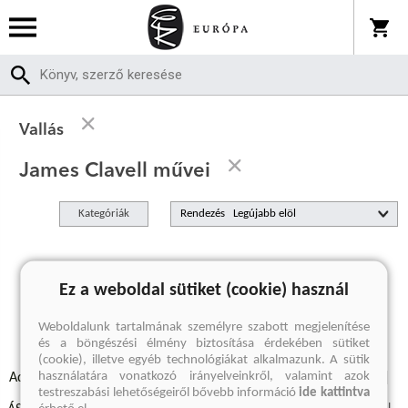
Vallás
James Clavell művei
Kategóriák
Rendezés
A keresett kifejezésre nincs találat
Ez a weboldal sütiket (cookie) használ
Weboldalunk tartalmának személyre szabott megjelenítése
és a böngészési élmény biztosítása érdekében sütiket
(cookie), illetve egyéb technológiákat alkalmazunk. A sütik
használatára vonatkozó irányelveinkről, valamint azok
Adatvédelmi szabályzatok
Elállási felmondási nyilatkozat
testreszabási lehetőségeiről bővebb információ
ide kattintva