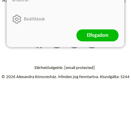
érhető el.
ÁSZF - Vásárlási feltételek
A kiadóról
Süti beállítások
Árkötött termékek
Kommentelési szabályzat
Beállítások
Szállítási információk
Elállás a szerződéstől
Elfogadom
Elérhetőségeink:
[email protected]
© 2026 Alexandra Könyvesház.
Minden jog fenntartva.
Kiszolgálta: S244