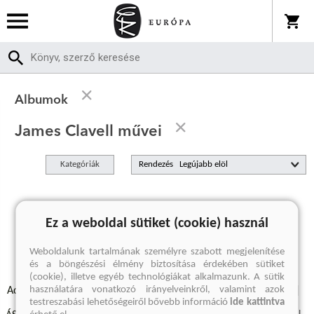
Albumok
James Clavell művei
Kategóriák
Rendezés
A keresett kifejezésre nincs találat
Ez a weboldal sütiket (cookie) használ
Weboldalunk tartalmának személyre szabott megjelenítése
és a böngészési élmény biztosítása érdekében sütiket
(cookie), illetve egyéb technológiákat alkalmazunk. A sütik
használatára vonatkozó irányelveinkről, valamint azok
Adatvédelmi szabályzatok
Elállási felmondási nyilatkozat
testreszabási lehetőségeiről bővebb információ
ide kattintva