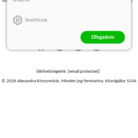
érhető el.
ÁSZF - Vásárlási feltételek
A kiadóról
Süti beállítások
Árkötött termékek
Kommentelési szabályzat
Beállítások
Szállítási információk
Elfogadom
Elérhetőségeink:
[email protected]
© 2026 Alexandra Könyvesház.
Minden jog fenntartva.
Kiszolgálta: S244